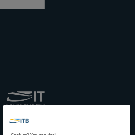
Königliches Institut für
Transport auf der
Binnenwasserstraße
Drukpersstraat 19
Cookies? Yes, cookies!