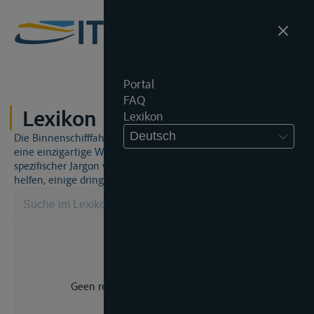
Portal
FAQ
Lexikon
Lexikon
Deutsch
Die Binnenschifffahrt und das Binnenschifffahrtsrecht sind
eine einzigartige Welt. Dies bedeutet, dass häufig ein
spezifischer Jargon verwendet wird. Dieses Lexikon wird Ihnen
helfen, einige dringend benötigte Begriffe zu beherrschen.
Geen resultaat voor uw zoekopdracht.