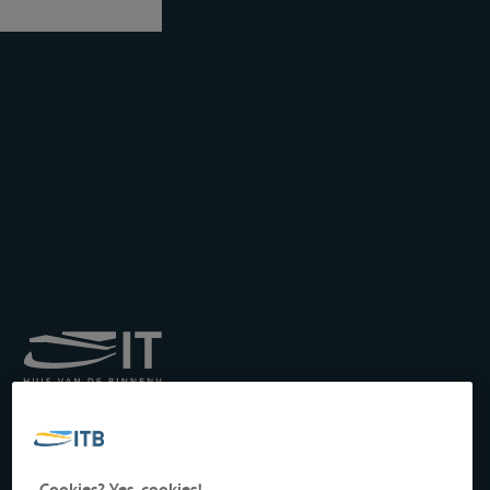
Königliches Institut für
Transport auf der
Binnenwasserstraße
Drukpersstraat 19
Cookies? Yes, cookies!