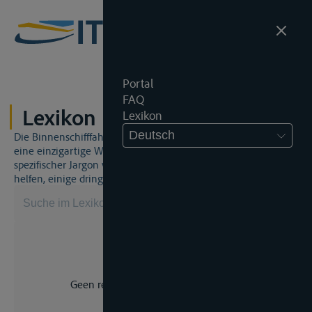
Portal
FAQ
Lexikon
Lexikon
Deutsch
Die Binnenschifffahrt und das Binnenschifffahrtsrecht sind
eine einzigartige Welt. Dies bedeutet, dass häufig ein
spezifischer Jargon verwendet wird. Dieses Lexikon wird Ihnen
helfen, einige dringend benötigte Begriffe zu beherrschen.
Geen resultaat voor uw zoekopdracht.