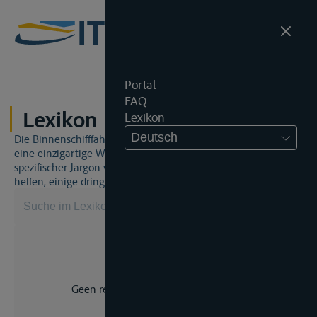
Portal
FAQ
Lexikon
Lexikon
Deutsch
Die Binnenschifffahrt und das Binnenschifffahrtsrecht sind
eine einzigartige Welt. Dies bedeutet, dass häufig ein
spezifischer Jargon verwendet wird. Dieses Lexikon wird Ihnen
helfen, einige dringend benötigte Begriffe zu beherrschen.
Geen resultaat voor uw zoekopdracht.