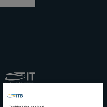
Königliches Institut für
Transport auf der
Binnenwasserstraße
Drukpersstraat 19
Cookies? Yes, cookies!