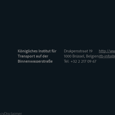
Königliches Institut für
Drukpersstraat 19
http://ww
Transport auf der
1000 Brüssel, Belgien
itb-info@i
Binnenwasserstraße
Tel
: +32 2 217 09 67
acy
Disclaimer