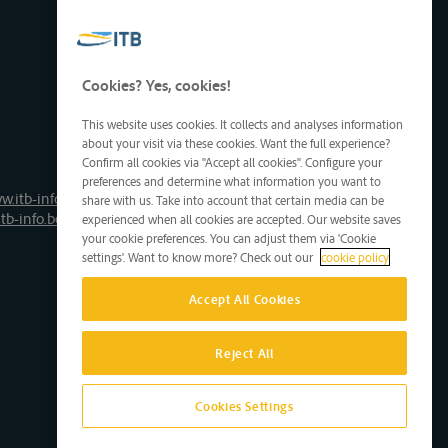
Cookies? Yes, cookies!
This website uses cookies. It collects and analyses information
about your visit via these cookies. Want the full experience?
Confirm all cookies via "Accept all cookies". Configure your
preferences and determine what information you want to
w.itb-info.be
share with us. Take into account that certain media can be
tb-info.be
experienced when all cookies are accepted. Our website saves
your cookie preferences. You can adjust them via 'Cookie
settings'. Want to know more? Check out our
cookie policy
Accept All Cookies
Reject All
Cookies Settings
Site by D'M&S