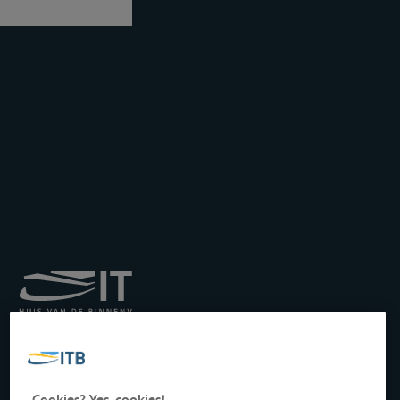
Königliches Institut für
Transport auf der
Binnenwasserstraße
Drukpersstraat 19
Cookies? Yes, cookies!