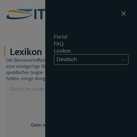
Portal
FAQ
Lexikon
Lexikon
Deutsch
Die Binnenschifffahrt und das Binnenschifffahrtsrecht sind
eine einzigartige Welt. Dies bedeutet, dass häufig ein
spezifischer Jargon verwendet wird. Dieses Lexikon wird Ihnen
helfen, einige dringend benötigte Begriffe zu beherrschen.
Geen resultaat voor uw zoekopdracht.