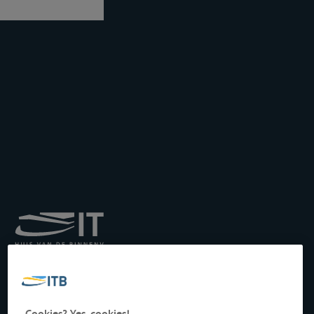
Königliches Institut für
Transport auf der
Binnenwasserstraße
Drukpersstraat 19
Cookies? Yes, cookies!