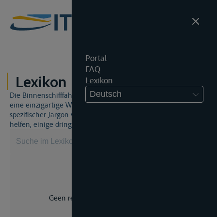
Portal
FAQ
Lexikon
Lexikon
Deutsch
Die Binnenschifffahrt und das Binnenschifffahrtsrecht sind
eine einzigartige Welt. Dies bedeutet, dass häufig ein
spezifischer Jargon verwendet wird. Dieses Lexikon wird Ihnen
helfen, einige dringend benötigte Begriffe zu beherrschen.
Geen resultaat voor uw zoekopdracht.