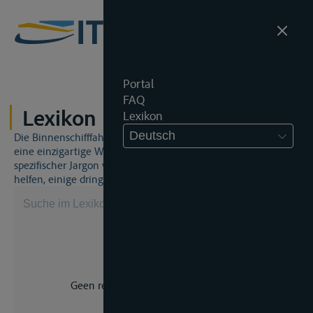
Portal
FAQ
Lexikon
Lexikon
Deutsch
Die Binnenschifffahrt und das Binnenschifffahrtsrecht sind
eine einzigartige Welt. Dies bedeutet, dass häufig ein
spezifischer Jargon verwendet wird. Dieses Lexikon wird Ihnen
helfen, einige dringend benötigte Begriffe zu beherrschen.
Geen resultaat voor uw zoekopdracht.