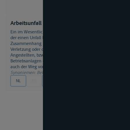
Arbeitsunfall
Ein im Wesentlichen versicherungstechnischer Begriff,
der einen Unfall bezeichnet, welcher in ursächlichem
Zusammenhang mit der Betriebstätigkeit steht und die
Verletzung oder den Tod eines Arbeiters oder
Angestellten, bzw. die Beschädigung oder Zerstörung von
Betriebsanlagen einschließt. Je nach Gesetzeslage kann
auch der Weg von und zur Arbeit als Arbeitsunfall gelten.
Synoniemen
: Betriebsunfall
NL
FR
EN
DE