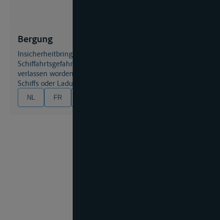
Bergung
Insicherheitbringen eines Schiffs, das sich in
Schiffahrtsgefahr befindet und von seiner Mannschaft
verlassen worden ist - auch das Heben eines gesunkenen
Schiffs oder Ladung, bzw. das Auffischen von Ladung.
NL
FR
EN
DE