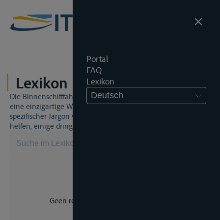
Portal
FAQ
Lexikon
Lexikon
Deutsch
Die Binnenschifffahrt und das Binnenschifffahrtsrecht sind
eine einzigartige Welt. Dies bedeutet, dass häufig ein
spezifischer Jargon verwendet wird. Dieses Lexikon wird Ihnen
helfen, einige dringend benötigte Begriffe zu beherrschen.
Geen resultaat voor uw zoekopdracht.