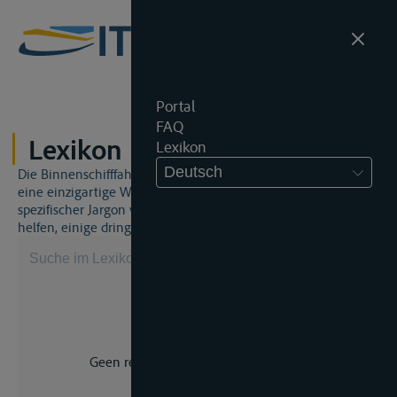
Portal
FAQ
Lexikon
Lexikon
Deutsch
Die Binnenschifffahrt und das Binnenschifffahrtsrecht sind
eine einzigartige Welt. Dies bedeutet, dass häufig ein
spezifischer Jargon verwendet wird. Dieses Lexikon wird Ihnen
helfen, einige dringend benötigte Begriffe zu beherrschen.
Geen resultaat voor uw zoekopdracht.