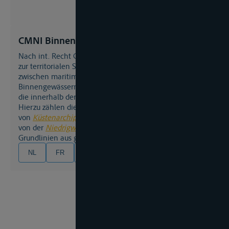
CMNI Binnengewässer
nach int. Recht Gewässer eines Staatsgebiets, die nicht
zur territorialen See gehören. Man unterscheidet
zwischen maritimen und nicht-maritimen
Binnengewässern. Erstere umfassen alle Küstengewässer
die innerhalb der Grundlinie der
territorialen See
liegen.
Hierzu zählen die Buchten und Gewässser
von
Küstenarchipelen
, wobei die territoriale See nicht
von der
Niedrigwasserlinie
, sondern von geraden
Grundlinien aus gemessen wird.
NL
FR
EN
DE