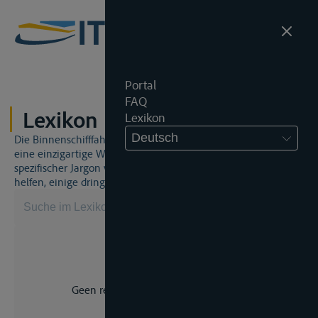
Portal
FAQ
Lexikon
Lexikon
Deutsch
Die Binnenschifffahrt und das Binnenschifffahrtsrecht sind
eine einzigartige Welt. Dies bedeutet, dass häufig ein
spezifischer Jargon verwendet wird. Dieses Lexikon wird Ihnen
helfen, einige dringend benötigte Begriffe zu beherrschen.
Geen resultaat voor uw zoekopdracht.