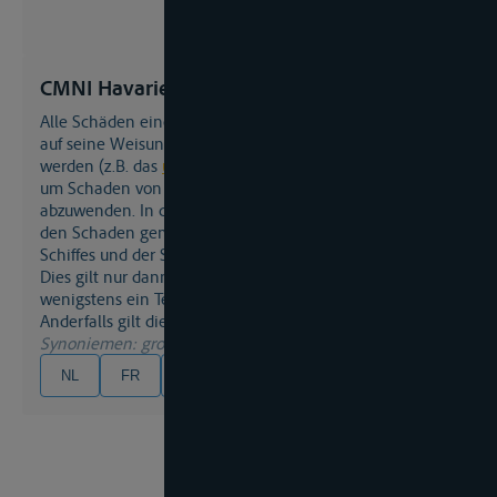
CMNI Havarie Grosse
alle Schäden einer
Havarie
, die vom Schiffer selbst oder
auf seine Weisung an Schiff und Ladung verursacht
werden (z.B. das
über Bord werfen
von Gegenständen),
um Schaden von Mannschaft, Schiff und/oder Ladung
abzuwenden. In diesem Fall tragen Schiff und Ladung
den Schaden gemeinsam, d.h. alle an der Ladung des
Schiffes und der Schiffer selbst teilen sich den Schaden.
Dies gilt nur dann, wenn Schiff und Ladung, oder
wenigstens ein Teil der Ladung gerettet wurden.
Anderfalls gilt die
besondere Havarie
.
Synoniemen
: grosse Havarie, gemeinschaftliche Havarie
NL
FR
EN
DE