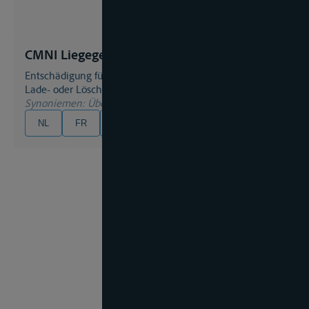
CMNI Liegegeld
Entschädigung für das Überschreiten der vereinbarten
Lade- oder Löschfrist;
Synoniemen
: Überliegegeld
NL
FR
EN
DE