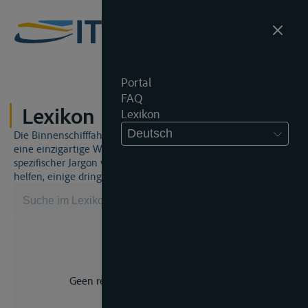
Portal
FAQ
Lexikon
Lexikon
Deutsch
Die Binnenschifffahrt und das Binnenschifffahrtsrecht sind
eine einzigartige Welt. Dies bedeutet, dass häufig ein
spezifischer Jargon verwendet wird. Dieses Lexikon wird Ihnen
helfen, einige dringend benötigte Begriffe zu beherrschen.
Geen resultaat voor uw zoekopdracht.