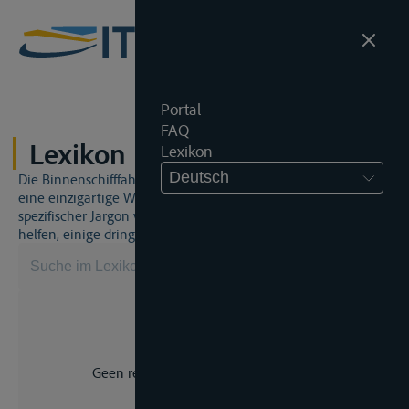
Portal
FAQ
Lexikon
Lexikon
Deutsch
Die Binnenschifffahrt und das Binnenschifffahrtsrecht sind
eine einzigartige Welt. Dies bedeutet, dass häufig ein
spezifischer Jargon verwendet wird. Dieses Lexikon wird Ihnen
helfen, einige dringend benötigte Begriffe zu beherrschen.
Geen resultaat voor uw zoekopdracht.