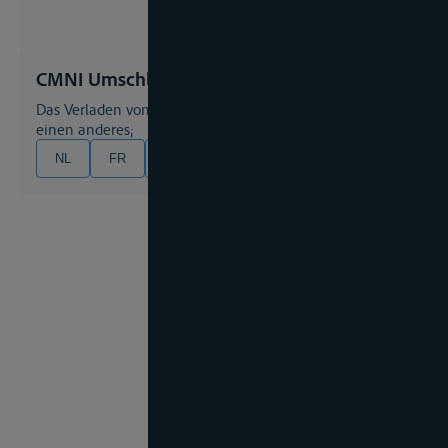
CMNI Umschlag
das Verladen von Gütern von einem Transportmittel auf
einen anderes;
NL
FR
EN
DE