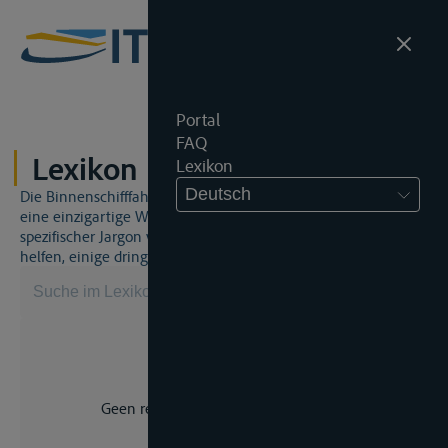
Portal
FAQ
Lexikon
Lexikon
Deutsch
Die Binnenschifffahrt und das Binnenschifffahrtsrecht sind
eine einzigartige Welt. Dies bedeutet, dass häufig ein
spezifischer Jargon verwendet wird. Dieses Lexikon wird Ihnen
helfen, einige dringend benötigte Begriffe zu beherrschen.
Geen resultaat voor uw zoekopdracht.