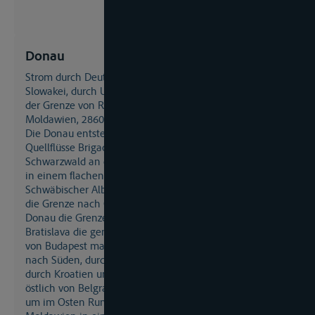
Donau
Strom durch Deutschland, Österreich, entlang der
Slowakei, durch Ungarn, Kroatien, Jugoslawien, entlang
der Grenze von Rumänien und Bulgarien sowie
Moldawien, 2860 km lang, wovon 2578 km schiffbar sind.
Die Donau entsteht aus dem Zusammenfluß der
Quellflüsse Brigach und Breg bei Donaueschingen im
Schwarzwald an der Wasserscheide zur Nordsee, verläuft
in einem flachen Bogen ostwärts, südlich von
Schwäbischer Alb und Böhmerwald, erreicht bei Passau
die Grenze nach Österreich. Östlich von Wien kreuzt die
Donau die Grenze zur Slowakei und bildet hinter
Bratislava die gemeinsame Grenze mit Ungarn. Nördlich
von Budapest macht der Lauf einen scharfen Bogen
nach Süden, durchquert Ungarn, fließt in großem Bogen
durch Kroatien und Jugoslawien wieder ostwärts, bildet
östlich von Belgrad die rumänisch-bulgarische Grenze,
um im Osten Rumäniens und an der Grenze zu