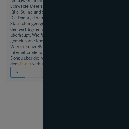
Moldawien in einem ausgedehntes, sumpfigen Delta ins
Schwarze Meer zu münden. Hauptmündungsarme sind
Kilia, Sulina und St.Georg.
Die Donau, deren Regime durch eine Vielzahl von
Staustufen geregelt wird, gehört neben dem Rhein zu
den wichtigsten internationalen Wasserstraßen
überhaupt. Wie für den Rhein, so wurde auch für sie eine
gemeinsame Kommission eingerichtet, die auf die
Wiener Kongreßakte zurückgeht, zur Regelung der freien
internationale Schiffahrt. Seit den 80er Jahren ist die
Donau über die Main-Donau-Großschiffahrtsstraße mit
dem
Rhein
verbunden.
NL
FR
EN
DE