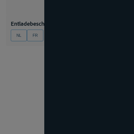
Entladebescheinigung
NL
FR
EN
DE