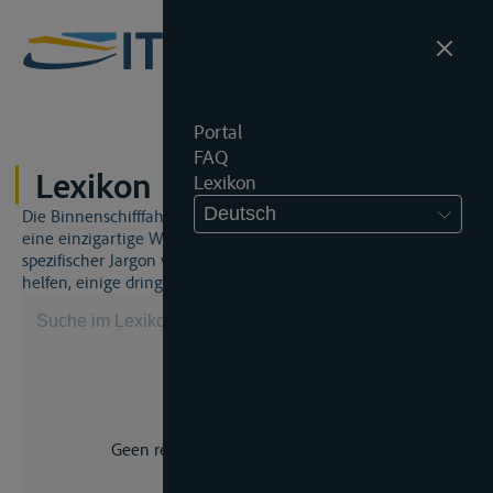
Portal
FAQ
Lexikon
Lexikon
Deutsch
Die Binnenschifffahrt und das Binnenschifffahrtsrecht sind
eine einzigartige Welt. Dies bedeutet, dass häufig ein
spezifischer Jargon verwendet wird. Dieses Lexikon wird Ihnen
helfen, einige dringend benötigte Begriffe zu beherrschen.
Geen resultaat voor uw zoekopdracht.