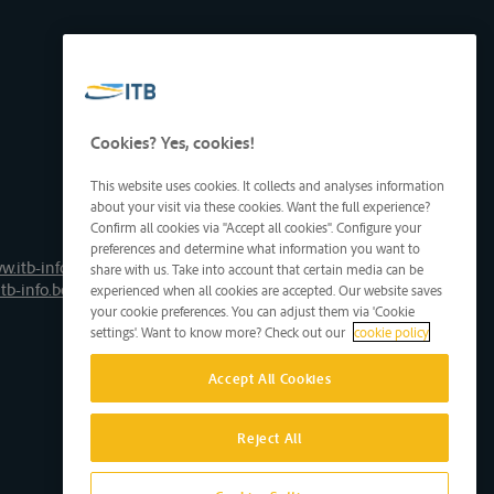
Cookies? Yes, cookies!
This website uses cookies. It collects and analyses information
about your visit via these cookies. Want the full experience?
Confirm all cookies via "Accept all cookies". Configure your
preferences and determine what information you want to
w.itb-info.be
share with us. Take into account that certain media can be
tb-info.be
experienced when all cookies are accepted. Our website saves
your cookie preferences. You can adjust them via 'Cookie
settings'. Want to know more? Check out our
cookie policy
Accept All Cookies
Reject All