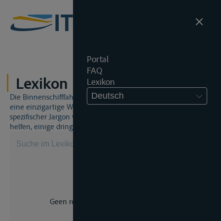
Portal
FAQ
Lexikon
Lexikon
Deutsch
Die Binnenschifffahrt und das Binnenschifffahrtsrecht sind
eine einzigartige Welt. Dies bedeutet, dass häufig ein
spezifischer Jargon verwendet wird. Dieses Lexikon wird Ihnen
helfen, einige dringend benötigte Begriffe zu beherrschen.
Geen resultaat voor uw zoekopdracht.