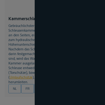
Kammerschleuse
gebräuchlichster Typ der
Schleuse
, bestehend aus einer
Schleusenkammer mit festen Böschungen oder Mauern
an den Seiten, einem Boden und Toren an den Enden,
zum hydraulischen Überbrücken von
Höhenunterschieden zwischen zwei Gewässern.
Nachdem das Schiff in die Schleuse eingefahren ist,
darin festgemacht hat und die Tore geschlossen worden
sind, wird das Wasser in die Kammer ein- bzw. aus der
Kammer ausgelassen. Zu diesem Zweck verfügt die
Schleuse entweder über Schütze in den Toren
(Torschütze), bzw. über Ein- und Ausleitungskanäle
(
Umlaufschütze
), die das Wasser um die Tore
herumleiten.
NL
FR
EN
DE