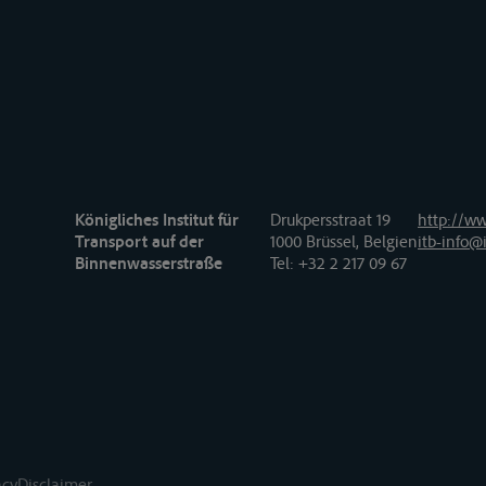
Königliches Institut für
Drukpersstraat 19
http://ww
Transport auf der
1000 Brüssel, Belgien
itb-info@i
Binnenwasserstraße
Tel
: +32 2 217 09 67
acy
Disclaimer