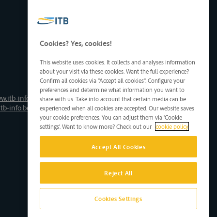
Cookies? Yes, cookies!
This website uses cookies. It collects and analyses information
about your visit via these cookies. Want the full experience?
Confirm all cookies via "Accept all cookies". Configure your
preferences and determine what information you want to
w.itb-info.be
share with us. Take into account that certain media can be
tb-info.be
experienced when all cookies are accepted. Our website saves
your cookie preferences. You can adjust them via 'Cookie
settings'. Want to know more? Check out our
cookie policy
Accept All Cookies
Reject All
Cookies Settings
Site by D'M&S