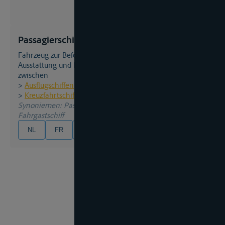
Passagierschiff
Fahrzeug zur Beförderung von Personen. Je nach
Ausstattung und Route kann man unterscheiden
zwischen
>
Ausflugschiffen
>
Kreuzfahrtschiffen
Synoniemen
: Passagierboot, Personenboot,
Fahrgastschiff
NL
FR
EN
DE