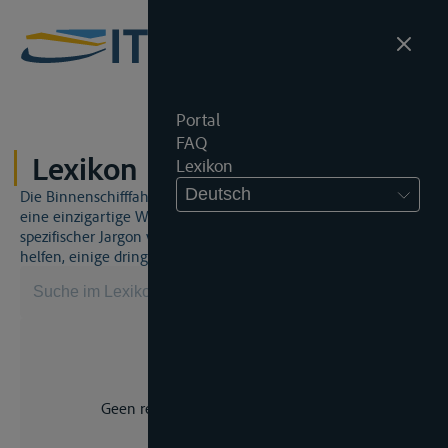
Portal
FAQ
Lexikon
Lexikon
Deutsch
Die Binnenschifffahrt und das Binnenschifffahrtsrecht sind
eine einzigartige Welt. Dies bedeutet, dass häufig ein
spezifischer Jargon verwendet wird. Dieses Lexikon wird Ihnen
helfen, einige dringend benötigte Begriffe zu beherrschen.
Geen resultaat voor uw zoekopdracht.