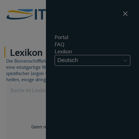
Portal
FAQ
Lexikon
Lexikon
Deutsch
Die Binnenschifffahrt und das Binnenschifffahrtsrecht sind
eine einzigartige Welt. Dies bedeutet, dass häufig ein
spezifischer Jargon verwendet wird. Dieses Lexikon wird Ihnen
helfen, einige dringend benötigte Begriffe zu beherrschen.
Geen resultaat voor uw zoekopdracht.