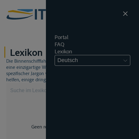
Portal
FAQ
Lexikon
Lexikon
Deutsch
Die Binnenschifffahrt und das Binnenschifffahrtsrecht sind
eine einzigartige Welt. Dies bedeutet, dass häufig ein
spezifischer Jargon verwendet wird. Dieses Lexikon wird Ihnen
helfen, einige dringend benötigte Begriffe zu beherrschen.
Geen resultaat voor uw zoekopdracht.