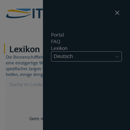
Portal
FAQ
Lexikon
Lexikon
Deutsch
Die Binnenschifffahrt und das Binnenschifffahrtsrecht sind
eine einzigartige Welt. Dies bedeutet, dass häufig ein
spezifischer Jargon verwendet wird. Dieses Lexikon wird Ihnen
helfen, einige dringend benötigte Begriffe zu beherrschen.
Geen resultaat voor uw zoekopdracht.