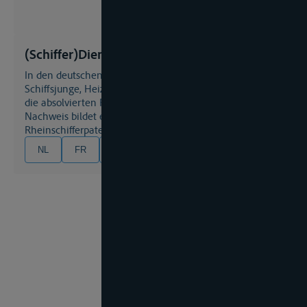
(Schiffer)Dienstbuch
In den deutschen Rheinuferstaaten muß jeder
Schiffsjunge, Heizer, usw. ein Dienstbuch besitzen, in das
die absolvierten Reisen eingetragen werden. Ihr
Nachweis bildet eine Voraussetzung für den Erwerb des
Rheinschifferpatents.
NL
FR
EN
DE