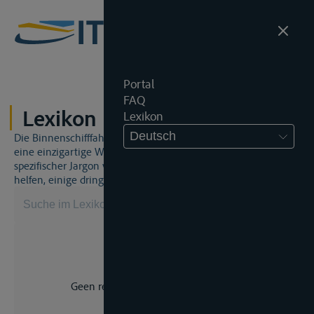
Portal
FAQ
Lexikon
Lexikon
Deutsch
Die Binnenschifffahrt und das Binnenschifffahrtsrecht sind
eine einzigartige Welt. Dies bedeutet, dass häufig ein
spezifischer Jargon verwendet wird. Dieses Lexikon wird Ihnen
helfen, einige dringend benötigte Begriffe zu beherrschen.
Geen resultaat voor uw zoekopdracht.