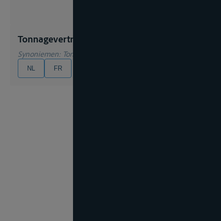
Tonnagevertrag
Synoniemen
: Tonnagecharter, Raumcharter
NL
FR
EN
DE