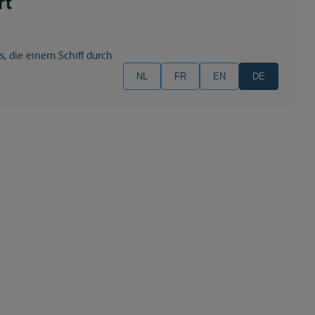
rt
, die einem Schiff durch
NL
FR
EN
DE