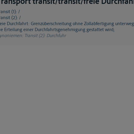
Transport transit/transit/freie Durchfah
Transit (1): /
ransit (2): /
reie Durchfahrt: Grenzüberschreitung ohne Zollabfertigung unterwegs
ie Erteilung einer Durchfahrtsgenehmigung gestattet wird;
ynoniemen
: Transit (2): Durchfuhr