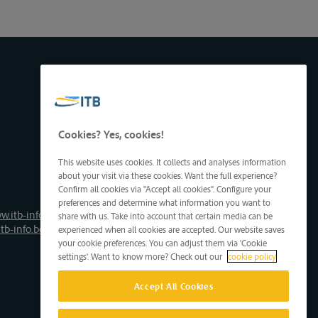
Cookies? Yes, cookies!
This website uses cookies. It collects and analyses information
about your visit via these cookies. Want the full experience?
Confirm all cookies via "Accept all cookies". Configure your
preferences and determine what information you want to
w.itb-info.be
share with us. Take into account that certain media can be
tb-info.be
experienced when all cookies are accepted. Our website saves
your cookie preferences. You can adjust them via 'Cookie
settings'. Want to know more? Check out our
cookie policy
Accept All Cookies