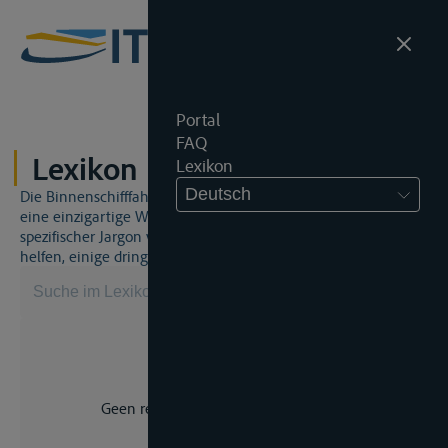
Portal
FAQ
Lexikon
Lexikon
Deutsch
Die Binnenschifffahrt und das Binnenschifffahrtsrecht sind
eine einzigartige Welt. Dies bedeutet, dass häufig ein
spezifischer Jargon verwendet wird. Dieses Lexikon wird Ihnen
helfen, einige dringend benötigte Begriffe zu beherrschen.
Geen resultaat voor uw zoekopdracht.