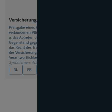
Versicherung Abandon
Preisgabe eines Rechts zur Entlastung einer damit
verbundenen Pflicht.
a. das Abtreten des Eigentums an den versicherten
Gegenstand gegen Empfang der Versicherungssumme;
das Recht des Transportversicherers, sich durch Zahlung
der Versicherungssumme von allen weiteren
Verantwortlichkeiten zu befreien.
Synoniemen
: Abtretung, Verzicht
NL
FR
EN
DE