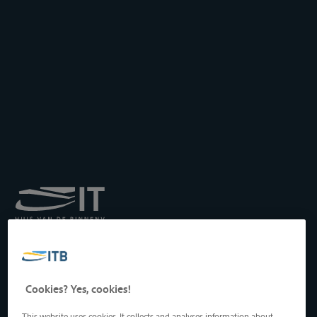
Königliches Institut für
Transport auf der
Binnenwasserstraße
Drukpersstraat 19
Cookies? Yes, cookies!
1000 Brüssel, Belgien
Tel
: +32 2 217 09 67
This website uses cookies. It collects and analyses information about