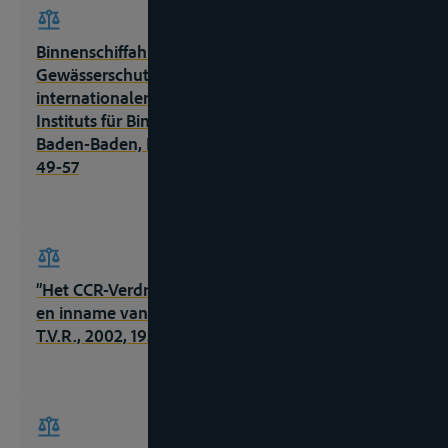
Binnenschiffahrt, Umweltrecht und
Gewässerschutz im nationalen und
internationalen Kontext, Schriftenreihe des
Instituts für Binnenschiffahrtsrecht, Band I,
Baden-Baden, Nomos Verlagsgesellschaft, 1999,
49-57
”Het CCR-Verdrag inzake de verzameling, afgifte
en inname van afval in de Rijn- en binnenvaart”,
T.V.R., 2002, 193-199