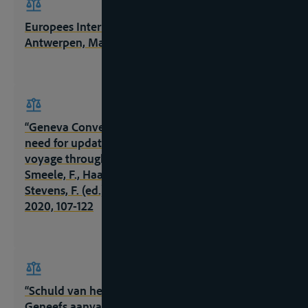
Europees Internationaal Rivierenrecht, 2de ed.,
Antwerpen, Maklu, 2023
“Geneva Convention of 1960 – Relevance and
need for update” in Festschrift Resi Hacksteiner. A
voyage through the Law of Inland Shipping,
Smeele, F., Haak, K., Fischer, M., Sprenger, W. en
Stevens, F. (ed.), Den Haag, Eleven Publishing,
2020, 107-122
“Schuld van het schip naar aanleiding van het
Geneefs aanvaringstractaat van 1960” in Gratia