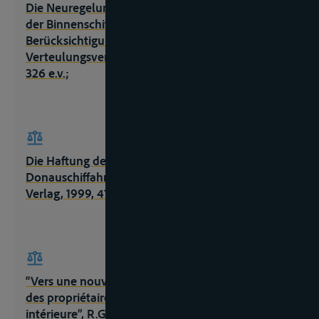
Die Neuregelung der Haftungsbeschränkung in
der Binnenschiffahrt – unter besonderer
Berücksichtigung des gerichtlichen
Verteulungsverfahrens, thesis, Duisburg, 1984,
326 e.v.;
Die Haftung des Frachtführers in die
Donauschiffahrt, Duisburg, Binnenschiffahrts-
Verlag, 1999, 413p.;
“Vers une nouvelle limitation de la responsabilité
des propriétaires de bateaux de la navigation
intérieure”, R.G.A.R., 1982, nr. 10532