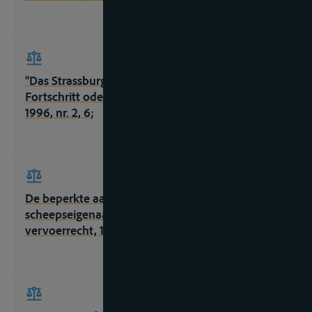
“Das Strassburger Übereinkommen (CLNI).
Fortschritt oder neue Belastung ?”, Wasserspiegel,
1996, nr. 2, 6;
De beperkte aansprakelijkheid van de
scheepseigenaar, Wassenaar, Teksten
vervoerrecht, 1998, 2de ed., 197p;