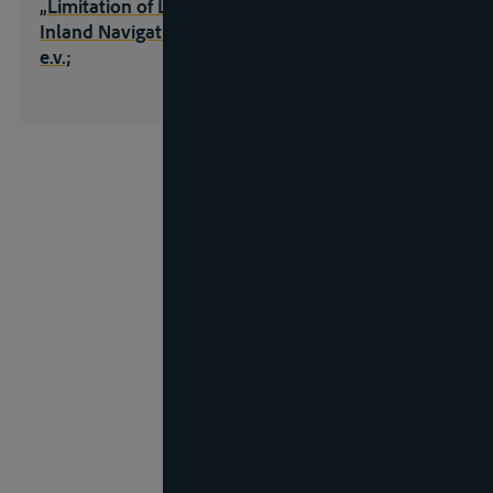
„Limitation of Liability in Maritime Law and in
Inland Navigation“, Il Diritto Marittimo, 1992, 981
e.v.;
Page
1
of
625