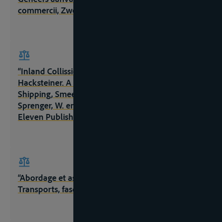
commercii, Zwolle, Tjeenk Willink, 1981, 179-194;
“Inland Collission Law” in Festschrift Resi
Hacksteiner. A voyage through the Law of Inland
Shipping, Smeele, F., Haak, K., Fischer, M.,
Sprenger, W. en Stevens, F. (ed.), Den Haag,
Eleven Publishing, 2020, 307-325
“Abordage et assistance” in J.Cl.Com., Bd. 5,
Transports, fasc. 825, losbladig, stand 9.9.1995;