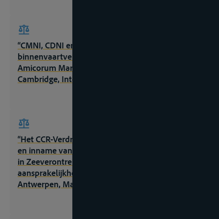
“CMNI, CDNI en het vernieuwde Belgische
binnenvaartvervoerrecht” in Free on board. Liber
Amicorum Marc A Huybrechts, Antwerpen-
Cambridge, Intersentia, 2011, 141-165;
“Het CCR-Verdrag inzake de verzameling, afgifte
en inname van afval in de Rijn- en binnenvaart”,
in Zeeverontreiniging. Preventie, bestrijding en
aansprakelijkheid, Antwerpse Zeerechtdagen,
Antwerpen, Maklu, 2004, 251-267;