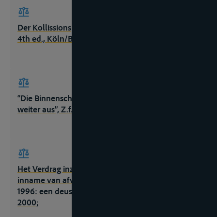
Der Kollissionsprozess in der Binnenschiffahrt,
4th ed., Köln/Berlin/Bonn/München, 1971, 48 e.v.
“Die Binnenschiffahrt baut Umweltvorsprung
weiter aus”, Z.f.B., 1996, nr. 10/1, 8;
Het Verdrag inzake de verzameling, afgifte en
inname van afval in de Rijn- en Binnenvaart in
1996: een deus ex machina, Antwerpen, paper,
2000;