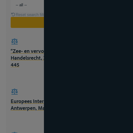
Reset search filter
Search
“Zee- en vervoerrecht” in X, Hoofdstukken
Handelsrecht, 3° druk, Deventer, Kluwer, 1996,
445
Europees Internationaal Rivierenrecht,
Antwerpen, Maklu, 2015