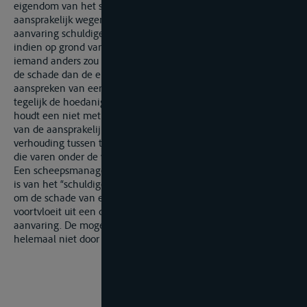
eigendom van het schuldige schip. De scheepseigenaar is
aansprakelijk wegens zijn eigendomsrecht over het aan de
aanvaring schuldige schip. Het verdrag zou worden omzeild
indien op grond van nationale gemeenrechtelijke bepalingen
iemand anders zou moeten instaan voor de vergoeding van
de schade dan de eigenaar van het schuldige schip. Het
aanspreken van een “aansteller van de kapitein” die niet
tegelijk de hoedanigheid van eigenaar van het schip heeft,
houdt een niet met het Verdrag verenigbare verruiming in
van de aansprakelijkheidsregeling zoals die geldt in de
verhouding tussen twee bij de aanvaring betrokken schepen
die varen onder de vlag van twee verdragsstaten.
Een scheepsmanager of rederijagent die geen eigenaar/reder
is van het “schuldige zeeschip” kan niet worden aangesproken
om de schade van een binnenschip te vergoeden die
voortvloeit uit een door het Aanvaringsverdrag beheerste
aanvaring. De mogelijkheid om deze aan te spreken is
helemaal niet door het Aanvaringsverdrag voorzien.