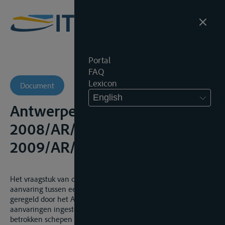
Portal
FAQ
Lexicon
Document
English
Antwerpen, 21 mei 2012,
2008/AR/2077 en
2009/AR/1950, onuitg.
Het vraagstuk van de aansprakelijkheid ingeval van een
aanvaring tussen een binnenschip en een zeeschip wordt
geregeld door het Aanvaringsverdrag 23.09.2010. De voor
aanvaringen ingestelde aansprakelijkheid tussen de
betrokken schepen is een aansprakelijkheid die berust op de