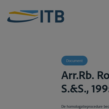
Document
Arr.Rb. R
S.&S., 199
De homologatieprocedure beoo