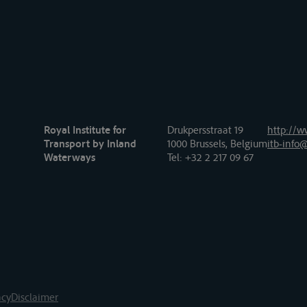
Royal Institute for
Drukpersstraat 19
http://w
Transport by Inland
1000 Brussels, Belgium
itb-info@
Waterways
Tel
: +32 2 217 09 67
acy
Disclaimer