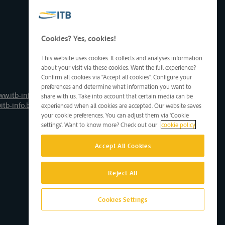
Cookies? Yes, cookies!
This website uses cookies. It collects and analyses information
about your visit via these cookies. Want the full experience?
Confirm all cookies via "Accept all cookies". Configure your
preferences and determine what information you want to
ww.itb-info.be
share with us. Take into account that certain media can be
itb-info.be
experienced when all cookies are accepted. Our website saves
your cookie preferences. You can adjust them via 'Cookie
settings'. Want to know more? Check out our
cookie policy
Accept All Cookies
Reject All
Cookies Settings
Site by D'M&S