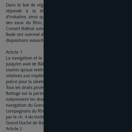
Dans le but de régler convenablement et d'une manière qui
réponde à la législation actuelle, surtout en matière
d'industrie, ainsi qu'aux besoins des communications, l'usage
des eaux du Rhin, de Neuhausen jusqu'en aval de Bâle, le
Conseil fédéral suisse et le Gouvernement du Grand-Duché de
Bade ont nommé des plénipotentiaires, qui sont convenus des
dispositions suivantes, sous réserve de ratification.
Article. 1
La navigation et le flottage sur le Rhin, de Neuhausen
jusqu'en aval de Bâle, sont permis à tout le monde; ils ne sont
soumis qu'aux restrictions exigées par les prescriptions
relatives aux impôts et aux douanes, ou par les nécessités de
police pour la sûreté et la régularité des communications.
Tous les droits privés pour l'exercice de la navigation ou du
flottage sur la partie du cours du Rhin susnommée, et
notamment les droits exclusifs de la maîtrise réunie de
navigation du Grand et du Petit-Laufenbourg et des
compagnons du Rhin entre Säckingen et Grenzach, confirmés
par le ch. 4 du traité conclu le 2/17 septembre 1808 entre le
Grand-Duché de Bade et le canton d'Argovie, sont abolis.
Article 2