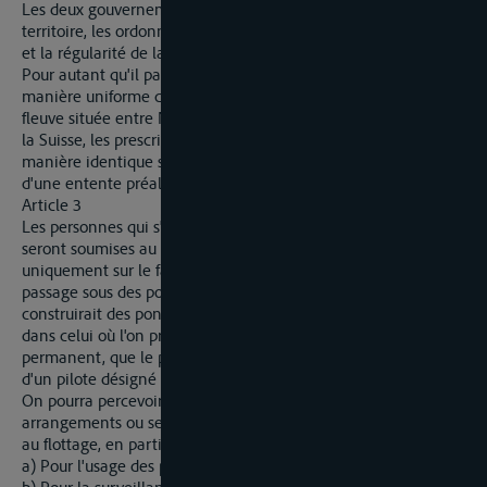
Les deux gouvernements édicteront, chacun pour son
territoire, les ordonnances de police nécessaires pour la sûreté
et la régularité de la navigation et du flottage.
Pour autant qu'il paraîtra nécessaire ou utile de régler d'une
manière uniforme ces dispositions pour la partie du cours du
fleuve située entre Neuhausen et la frontière entre l'Alsace et
la Suisse, les prescriptions de police seront rédigées d'une
manière identique sur tous les points essentiels, sur la base
d'une entente préalable entre les deux gouvernements.
Article 3
Les personnes qui s'occupent de navigation et de flottage ne
seront soumises au paiement d'aucun droit reposant
uniquement sur le fait de l'usage des eaux du fleuve ou sur le
passage sous des ponts, pas même dans le cas où l'on
construirait des ponts de bateaux sur cette partie du Rhin, ou
dans celui où l'on prescrirait, pour la sécurité d'un pont
permanent, que le passage ne peut avoir lieu qu'avec l'aide
d'un pilote désigné dans ce but.
On pourra percevoir des émoluments pour des constructions,
arrangements ou services spéciaux, servant à la navigation ou
au flottage, en particulier:
a) Pour l'usage des places de débarquement, d'amarrage, etc.;