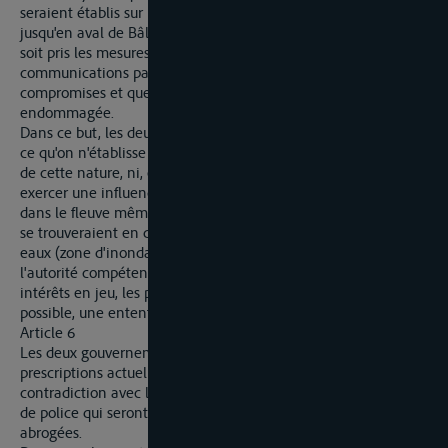
seraient établis sur la partie du fleuve située de Neuhausen
jusqu'en aval de Bâle, ou qui seraient notablement modifiés, il
soit pris les mesures nécessaires pour empêcher que les
communications par eau ne soient sensiblement entravées ou
compromises et que la rive appartenant à l'autre Etat ne soit
endommagée.
Dans ce but, les deux gouvernements s'engagent à pourvoir à
ce qu'on n'établisse ni ne modifie notablement des ouvrages
de cette nature, ni, en général, des travaux qui pourraient
exercer une influence sensible sur l'écoulement des eaux,
dans le fleuve même ou sur ses rives, pour autant que celles-ci
se trouveraient en dessous du plus haut niveau connu des
eaux (zone d'inondation), avant que l'on ait communiqué à
l'autorité compétente de l'autre Etat, pour sauvegarder les
intérêts en jeu, les plans de l'ouvrage projeté, afin d'amener, si
possible, une entente.
Article 6
Les deux gouvernements veilleront à ce que toutes les
prescriptions actuellement existantes, qui seraient en
contradiction avec la présente convention et avec les mesures
de police qui seront édictées en exécution de celle-ci, soient
abrogées.