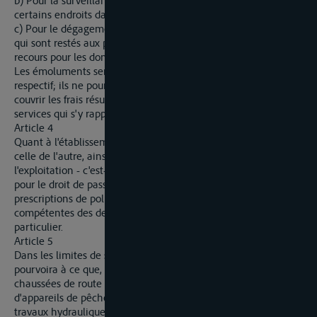
b) Pour la surveillance spéciale de police organisée en
certains endroits dans l'intérêt du flottage;
c) Pour le dégagement, la pêche et la garde des bois flottés
qui sont restés aux piles des ponts ou ailleurs, sous réserve du
recours pour les dommages qui auraient pu en résulter.
Les émoluments seront fixés par un tarif du gouvernement
respectif; ils ne pourront dépasser le chiffre nécessaire pour
couvrir les frais résultant des constructions, arrangements ou
services qui s'y rapportent.
Article 4
Quant à l'établissement de passages de la rive d'un Etat à
celle de l'autre, ainsi que pour la réglementation de
l'exploitation - c'est-à-dire aussi bien pour la commission et
pour le droit de passage que pour ce qui concerne les
prescriptions de police et de douanes - les autorités
compétentes des deux pays s'entendront dans chaque cas
particulier.
Article 5
Dans les limites de son territoire, chacun des gouvernements
pourvoira à ce que, dans le cas d'ouvrages artificiels (tels que
chaussées de route ou autres, installations permanentes
d'appareils de pêche, roues hydrauliques, ponts, etc.), ou de
travaux hydrauliques et de travaux d'endiguement, qui