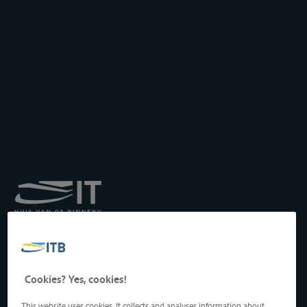
Royal Institute for
Transport by Inland
Waterways
Drukpersstraat 19
Cookies? Yes, cookies!
1000 Brussels, Belgium
Tel
: +32 2 217 09 67
This website uses cookies. It collects and analyses information about