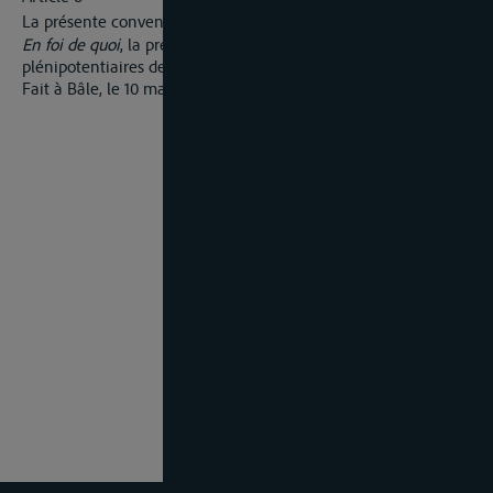
er
La présente convention entrera en vigueur le 1
janvier 1880.
En foi de quoi
, la présente convention a été signée par les
plénipotentiaires des deux Etats, qui y ont apposé leur cachet.
Fait à Bâle, le 10 mai 1879.