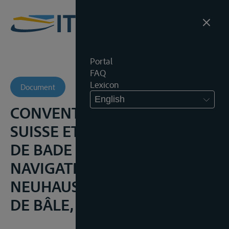
Portal
FAQ
Lexicon
Document
English
CONVENTION ENTRE LA
SUISSE ET LE GRAND-DUCHÉ
DE BADE AU SUJET DE LA
NAVIGATION SUR LE RHIN, DE
NEUHAUSEN JSQU’EN AVAL
DE BÂLE, 10 MEI 1879