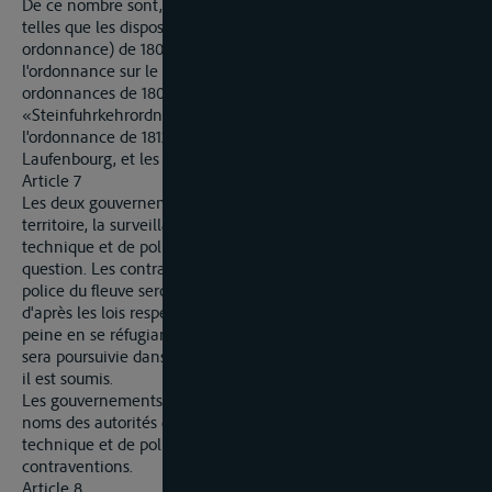
De ce nombre sont, entre autres, les anciennes ordonnances,
telles que les dispositions de la «lettre de mai» (nouvelle
ordonnance) de 1808 relatives à la navigation et au flottage,
l'ordonnance sur le flottage (Flosskehrordnung) de 1808, les
ordonnances de 1808 dites «Wochengefährtordnung»,
«Steinfuhrkehrordnung» et «Büchsengeldordnung»,
l'ordonnance de 1812 sur la navigation des bateliers de
Laufenbourg, et les compléments qui y ont été introduits.
Article 7
Les deux gouvernements organiseront, chacun sur son
territoire, la surveillance nécessaire, au point de vue
technique et de police, sur la partie du fleuve dont il est
question. Les contraventions aux prescriptions relatives à la
police du fleuve seront punies par les autorités compétentes
d'après les lois respectives. Si un contrevenant se dérobe à la
peine en se réfugiant dans l'un des Etats, la contravention
sera poursuivie dans l'autre Etat, à la juridiction pénale duquel
il est soumis.
Les gouvernements se communiqueront réciproquement les
noms des autorités qui sont compétentes pour la surveillance
technique et de police, ainsi que pour la répression des
contraventions.
Article 8