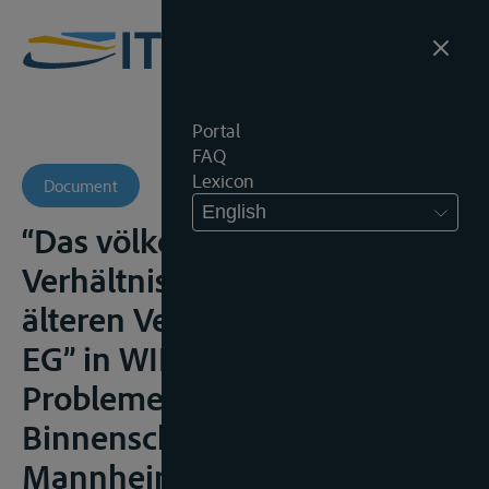
Portal
FAQ
Lexicon
Document
English
“Das völkerrechtliche
Verhältnis des EWGV zu
älteren Verträgen aus sicht der
EG” in WIESE, G. (ed.),
Probleme des
Binnenschiffahrtsrechts, VII,
Mannheimer