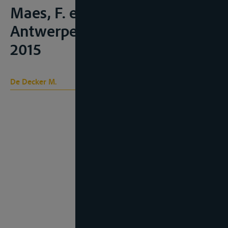
Maes, F. en Cliquet, A. (ed.),
Antwerpen-Apeldoorn, Maklu,
2015
De Decker M.