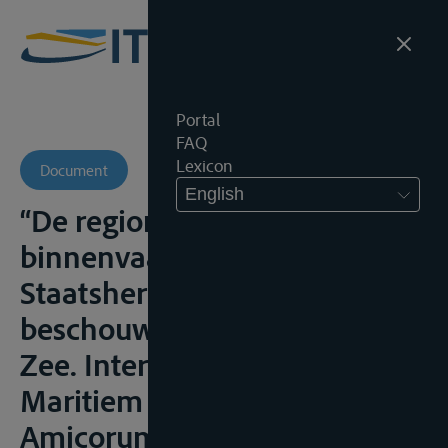
Portal
FAQ
Lexicon
Document
English
“De regionalisering van de
binnenvaart na de Zesde
Staatshervorming. Enige
beschouwingen” in Recht door
Zee. Internationaal en
Maritiem Recht. Liber
Amicorum Eddy Somers,