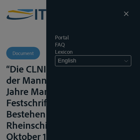
Portal
FAQ
Lexicon
Document
English
“Die CLNI 2012 – eine Enkelin
der Mannheimer Akte” in 150
Jahre Mannheimer Akte.
Festschrift zur 150jährigen
Bestehen der Revidierten
Rheinschifffahrtsakte vom 17.
Oktober 1868, Kümper, H. en