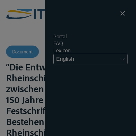
Portal
FAQ
Lexicon
Document
English
“Die Entwicklung des
Rheinschifffahrtsrechts
zwischen 1815 und 1868”, in
150 Jahre Mannheimer Akte.
Festschrift zum 150jährigen
Bestehen der Revideierten
Rheinschiffahrtsakte vom 17.