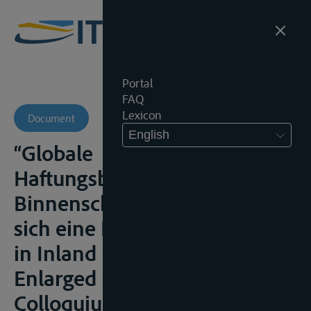
Portal
FAQ
Lexicon
Document
English
“Globale
Haftungsbeschränkung in der
Binnenschiffahrt – Empfehlt
sich eine Revision der CLNI ?”
in Inland Navigation in the
Enlarged Europe, 5de I.V.R.
Colloquium, Wenen, 2005,