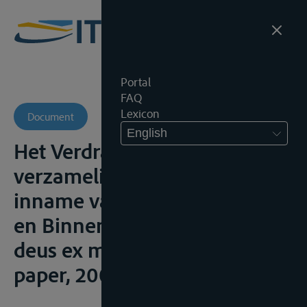
Portal
FAQ
Lexicon
Document
English
Het Verdrag inzake de
verzameling, afgifte en
inname van afval in de Rijn-
en Binnenvaart in 1996: een
deus ex machina, Antwerpen,
paper, 2000;