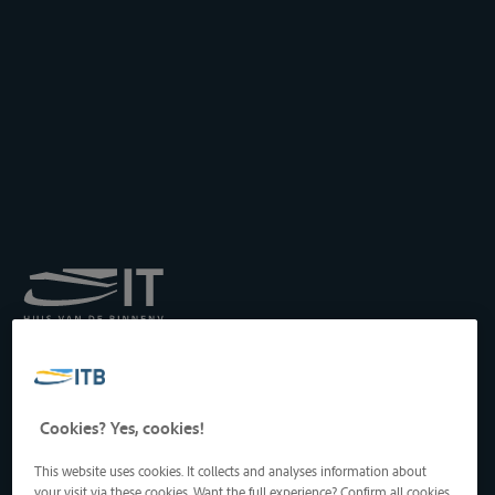
Royal Institute for
Transport by Inland
Waterways
Drukpersstraat 19
Cookies? Yes, cookies!
1000 Brussels, Belgium
Tel
: +32 2 217 09 67
This website uses cookies. It collects and analyses information about
http://www.itb-info.be
your visit via these cookies. Want the full experience? Confirm all cookies