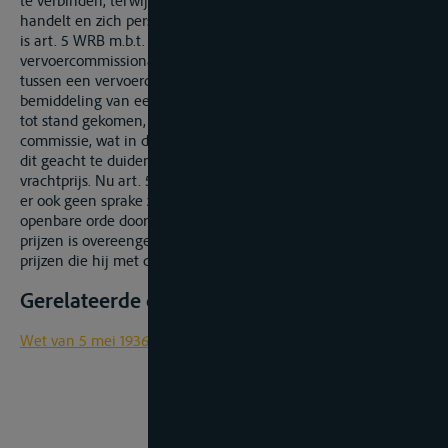
te verbinden, terwijl de vervoercommissionaar in eigen naam
handelt en zich persoonlijk tot het vervoer verbindt. Derhalve
is art. 5 WRB m.b.t. de commissie niet van toepassing op de
vervoercommissionair. Wanneer in een vervoerovereenkomst
tussen een vervoerder en een afzender die niet door
bemiddeling van een “bevrachter” in de zin van art. 3 WRB is
tot stand gekomen, melding wordt gemaakt van een
commissie, wat in de sector niet ongebruikelijk zou zijn, wordt
dit geacht te duiden op een bedongen korting op de
vrachtprijs. Nu art. 5 WRB hierop niet van toepassing is, kan
er ook geen sprake zijn van schending van een bepaling van
openbare orde doordat de vervoercommissionair andere
prijzen is overeengekomen met zijn opdrachtgever dan de
prijzen die hij met de schipper is overeengekomen.
Gerelateerde documenten
Wet van 5 mei 1936 op de binnenbevrachting