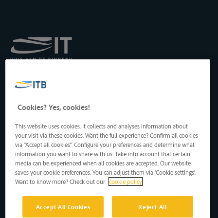
Royal Institute for
Transport by Inland
Waterways
Drukpersstraat 19
Cookies? Yes, cookies!
1000 Brussels, Belgium
Tel
: +32 2 217 09 67
This website uses cookies. It collects and analyses information about
http://www.itb-info.be
your visit via these cookies. Want the full experience? Confirm all cookies
itb-info@itb-info.be
via "Accept all cookies". Configure your preferences and determine what
information you want to share with us. Take into account that certain
media can be experienced when all cookies are accepted. Our website
saves your cookie preferences. You can adjust them via 'Cookie settings'.
Want to know more? Check out our
cookie policy
Accept All Cookies
Reject All
Copyright © 2024 vzw ITB asbl • Alle rechten voorbehouden