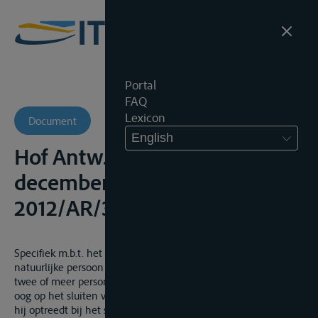
Portal
FAQ
Lexicon
Document
English
Hof Antw., Kamer B4, 10
december 2018, onuitg.,
2012/AR/3261
Specifiek m.b.t. het vervoer, is de vervoersmakelaar een
natuurlijke persoon of rechtspersoon die tegen vergoeding
twee of meer personen met elkaar in contact brengt met het
oog op het sluiten van een vervoerovereenkomst. In het geval
hij optreedt bij het sluiten van de vervoerovereenkomst, doet