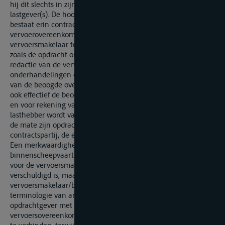
hij dit slechts in zijn opdracht van vertegenwoordiger van zijn
lastgever(s). De hoofdopdracht van de vervoersmakelaar
bestaat erin contractpartijen bijeen te brengen om tot een
vervoerovereenkomst te kunnen komen. Dat de
vervoersmakelaar tevens gelast is met secundaire opdrachten,
zoals de opdracht om ook zijn tussenkomst te verlenen bij de
redactie van de vervoerovereenkomst, te bemiddelen bij de
onderhandelingen en bijstand te verlenen bij de uitvoering
van de beoogde overeenkomst, en zelfs ermee gelast werd om
ook effectief de beoogde overeenkomst af te sluiten in naam
en voor rekening van zijn principaal, waardoor hij tevens
lasthebber wordt van zijn principaal, blijft hij een makelaar in
de mate zijn opdracht tot het zoeken naar een kandidaat-
contractspartij, de essentie van zijn opdracht behelst.
Een merkwaardigheid van de WRB is dat in de
binnenscheepvaart het makelaarsloon, m.a.w. het ereloon
voor de vervoersmakelaar, niet door de opdrachtgever
verschuldigd is, maar door de schipper. De
vervoersmakelaar/bevrachtingsmakelaar/bevrachter in de
terminologie van art. 3 WRB vertegenwoordigt een
opdrachtgever met het oog op het sluiten van een
vervoersovereenkomst zonder zich persoonlijk tot het vervoer