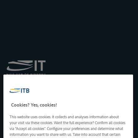
Royal Institute for
Transport by Inland
Waterways
Drukpersstraat 19
Cookies? Yes, cookies!
1000 Brussels, Belgium
Tel
: +32 2 217 09 67
This website uses cookies. It collects and analyses information about
http://www.itb-info.be
your visit via these cookies. Want the full experience? Confirm all cookies
itb-info@itb-info.be
via "Accept all cookies". Configure your preferences and determine what
information you want to share with us. Take into account that certain