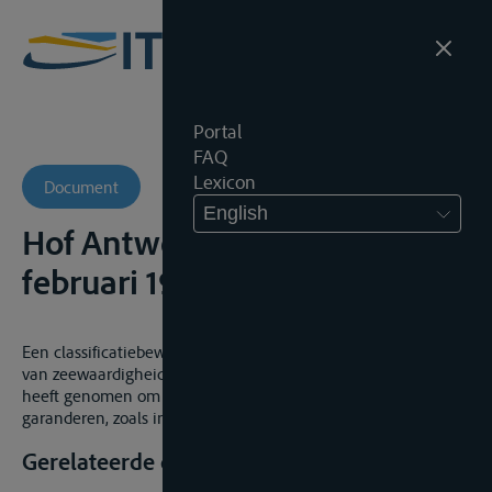
Portal
FAQ
Lexicon
Document
English
Hof Antwerpen, 4de Kamer, 14
februari 1995
Een classificatiebewijs levert op zich niet het afdoende bewijs
van zeewaardigheid dat de schipper de nodige maatregelen
heeft genomen om de zeewaardigheid van zijn schip te
garanderen, zoals in art. 31 WRB voorzien.
Gerelateerde documenten