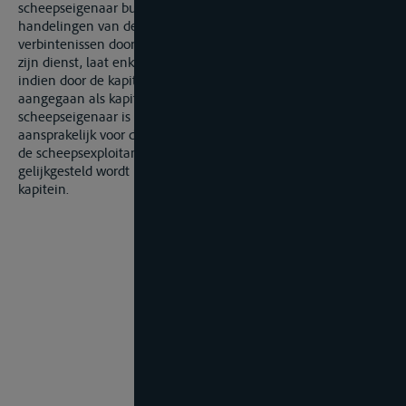
scheepseigenaar burgerlijk aansprakelijk is voor de
handelingen van de kapitein en instaat voor de
verbintenissen door deze aangegaan in het uitoefenen van
zijn dienst, laat enkel toe de scheepseigenaar aan te spreken
indien door de kapitein van het schip de verbintenis werd
aangegaan als kapitein in de uitoefening van zijn dienst. De
scheepseigenaar is echter niet op grond van die bepaling niet
aansprakelijk voor de handelingen van de huurkoper, zijnde
de scheepsexploitant, die op grond van art. 54 Zeewet
gelijkgesteld wordt met de scheepseigenaar en niet met de
kapitein.