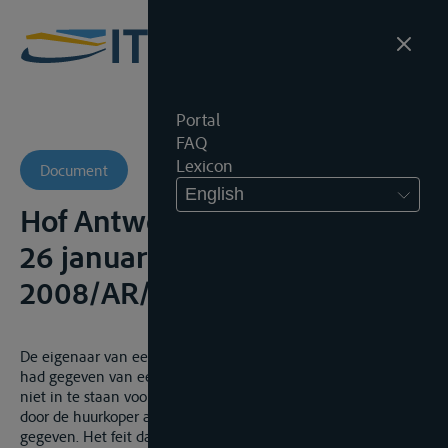
Portal
FAQ
Lexicon
Document
English
Hof Antwerpen, 4de Kamer,
26 januari 2008, onuitg.,
2008/AR/220
De eigenaar van een binnenschip die zijn schip in huurkoop
had gegeven van een derde, dient
niet in te staan voor de kosten van herstelling ervan waarvoor
door de huurkoper aan een herstelbedrijf opdracht was
gegeven. Het feit dat krachtens art. 46 § 2 Zeewet de