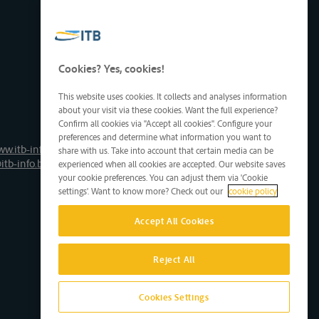
Cookies? Yes, cookies!
This website uses cookies. It collects and analyses information
about your visit via these cookies. Want the full experience?
Confirm all cookies via "Accept all cookies". Configure your
preferences and determine what information you want to
ww.itb-info.be
share with us. Take into account that certain media can be
itb-info.be
experienced when all cookies are accepted. Our website saves
your cookie preferences. You can adjust them via 'Cookie
settings'. Want to know more? Check out our
cookie policy
Accept All Cookies
Reject All
Cookies Settings