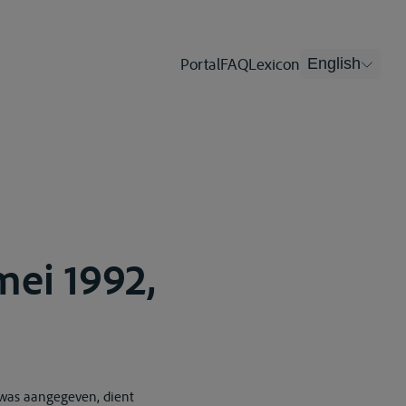
Portal
FAQ
Lexicon
English
mei 1992,
 was aangegeven, dient