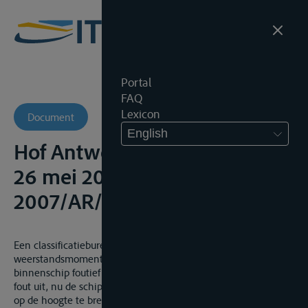
Portal
FAQ
Lexicon
Document
English
Hof Antwerpen, 4de Kamer,
26 mei 2008, onuitg.,
2007/AR/32
Een classificatiebureau begaat een fout wanneer zij het
weerstandsmoment van de dennebooom van een
binnenschip foutief berekent. Echter maakt zulks geen grove
fout uit, nu de schipper had nagelaten het classificatiebureau
op de hoogte te brengen van de hermeting van het schip