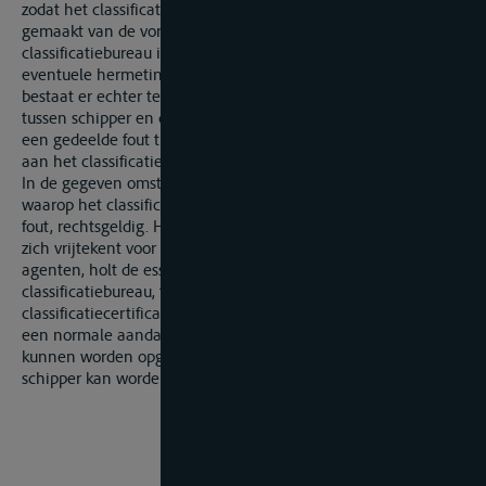
zodat het classificatiebureau ten onrechte gebruik heeft
gemaakt van de vorige meetbrief. Hoewel het
classificatiebureau in beginsel wel de informatie over een
eventuele hermeting had kunnen opvragen aan de schipper,
bestaat er echter tevens een plicht tot loyale samenwerking
tussen schipper en classificatiebureau, zodat er sprake is van
een gedeelde fout tussen beiden, zonder dat een zware fout
aan het classificatiebureau kan worden verweten.
In de gegeven omstandigheden is het exoneratiebeding
waarop het classificatiebureau zich beroept uit hoofde van de
fout, rechtsgeldig. Het enkele feit dat het classificatiebureau
zich vrijtekent voor de lichte fouten van haar personeel of
agenten, holt de essentiële verbintenis van het
classificatiebureau, t.w. het afleveren van een
classificatiecertificaat na het uitvoeren van een inspectie op
een normale aandachtige wijze zodat eventuele gebreken
kunnen worden opgespoord en deze informatie aan de
schipper kan worde medegedeeld, niet uit.