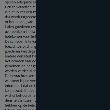
op een adequate en juiste manier in te schepen, alsmede om
zich te verzetten tegen elke andere wijze van uitvoering. Het
is niet louter een mogelijkheid, maar een effectief toezicht,
dat wordt uitgeoefend zowel in het belang van de lading als
in het belang van het schip. Zo moet hij nagaan of de in te
laden goederen overeenkomen met deze die in de
overeenkomst beschreven zijn en dat zij geen gevaar
betekenen voor het schip.
De schipper is tekortgekomen aan zijn controle- en
toezichtverplichting door niet te controleren of de ingeladen
goederen wel degelijk kolen waren i.p.v. ertsen, die een
andere densiteit hebben en waarbij een andere volgorde bij
het beladen van de verschillende ruimen in acht diende
genomen en het gewicht over deze ruimen anders diende te
worden verdeeld dan bij een lading kolen.
De bevrachter komt zijnerzijds tekort aan zijn informatieplicht
wanneer hij de vervoerder er niet duidelijk en tijdig van
informeert dat de te laden goederen ertsen zijn en geen
kolen, zoals initieel mondeling medegedeeld. De bevrachter
wist of behoorde te weten dat er een groot verschil in
densiteit is tussen beide producten en dat zulks invloed kan
hebben op de belading. Deze tekortkoming is tevens een