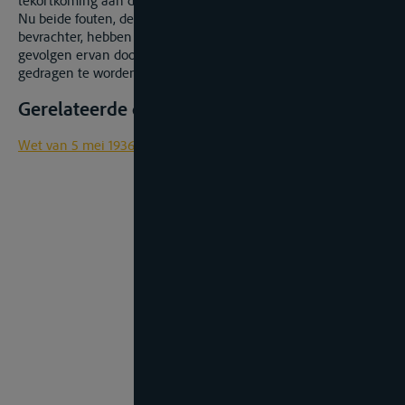
tekortkoming aan de zorgvuldigheidsplicht.
Nu beide fouten, deze van de vervoerder en deze van de
bevrachter, hebben bijgedragen tot de schade, dienen de
gevolgen ervan door beide paartijen bij gelijke helften
gedragen te worden.
Gerelateerde documenten
Wet van 5 mei 1936 op de binnenbevrachting