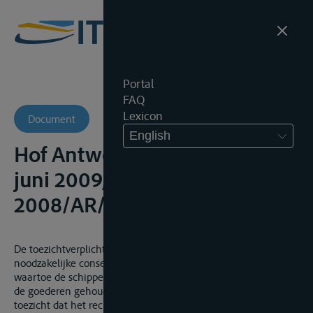
Portal
FAQ
Lexicon
Document
English
Hof Antwerpen, 4de Kamer, 8
juni 2009, onuitg.,
2008/AR/986
De toezichtverplichting van art. 8, lid 1 WRB is de
noodzakelijke consequentie van de resultaatsverbintenis
waartoe de schipper in zijn hoedanigheid van vervoerder van
de goederen gehouden is. Het gaat hier om een actief
toezicht dat het recht en de plicht impliceert om de goederen