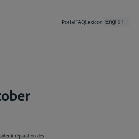
Portal
FAQ
Lexicon
English
tober
 obtenir réparation des