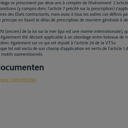
ge se prescrivent par deux ans à compter de l'événement. L'article
ositions (y compris donc l'article 7 précité sur la prescription) s'ap
es des Etats contractants, mais aussi à tous les autres cas définis par
e principe en fixant le délai de prescription de manière générale à de
270 (ancien) de la loi sur la mer (qui est une norme internationale), qu
 a également été déclaré applicable à un abordage entre bateaux de n
 donc également sur ce qui est stipulé à l'article 26 de la V.T.Sv.
que tel soit exclu de son champ d'application en vertu de l'article 1 d
s motifs susmentionnés.
 documenten
nuitg. 2019/AR/1769