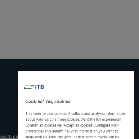
Cookies? Yes, cookies!
This website uses cookies. It collects and analyses information
about your visit via these cookies. Want the full experience?
Confirm all cookies via "Accept all cookies". Configure your
preferences and determine what information you want to
ww.itb-info.be
share with us. Take into account that certain media can be