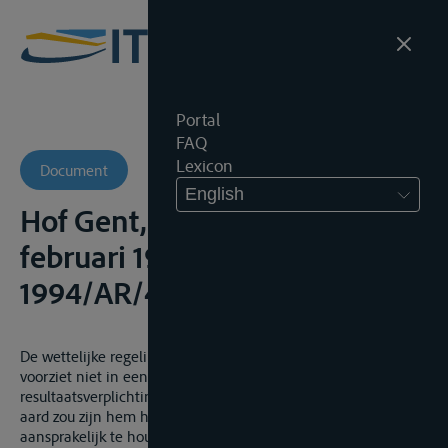
Portal
FAQ
Lexicon
Document
English
Hof Gent, 7de Kamer, 28
februari 1996, onuitg.,
1994/AR/423
De wettelijke regeling met betrekking tot de rivierbevrachting
voorziet niet in een vermoeden van fout noch een
resultaatsverplichting in hoofde van de bevrachter, die van
aard zou zijn hem hoe dan ook tegenover de schipper
aansprakelijk te houden voor de beschadiging van het schip,