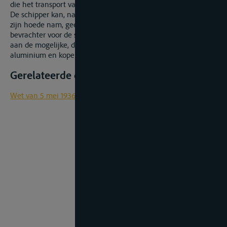
die het transport van goederen kan meebrengen.
De schipper kan, nadat hij de goederen op zijn schip onder
zijn hoede nam, geen verhaal meer uitoefenen op de
bevrachter voor de schade die moet toegeschreven worden
aan de mogelijke, doch niet gekende wisselwerking tussen
aluminium en koper.
Gerelateerde documenten
Wet van 5 mei 1936 op de binnenbevrachting