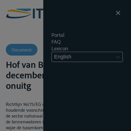
Portal
FAQ
Lexicon
Document
English
Hof van Beroep Antwerpen, 18
december 2018, 2012/AR/3261,
onuitg
Richtlijn 96/75/EG van de Raad van 19 november 1996
houdende voorschriften inzake bevrachting en prijsvorming in
de sector nationaal en internationaal goederenvervoer over
de binnenwateren in de Gemeenschap regelt op geen enkele
wijze de tussenkomst van bevrachtingsmakelaars, of van die