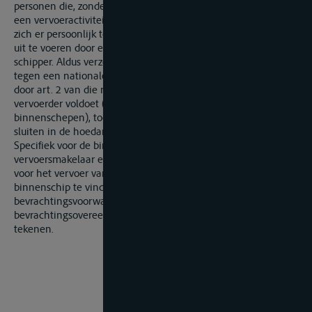
personen die, zonder zelf over de middelen te beschikken om
een vervoeractiviteit over de binnenwateren uit te voeren,
zich er persoonlijk toe verbinden om een dergelijk transport
uit te voeren door een beroep te doen op de diensten van een
schipper. Aldus verzet de richtlijn zich op geen enkele wijze
tegen een nationale regeling die een persoon die niet aan de
door art. 2 van die richtlijn gehanteerde definitie van
vervoerder voldoet (eigenaar of exploitant van één of meer
binnenschepen), toestaat een vervoersovereenkomst te
sluiten in de hoedanigheid van vervoerder.
Specifiek voor de binnenvaart bestaat de opdracht van de
vervoersmakelaar erin om voor rekening van een inlader een
voor het vervoer van de betrokken goederen geschikt
binnenschip te vinden, om met de binnenschipper de
bevrachtingsvoorwaarden te onderhandelen en om de
bevrachtingsovereenkomst voor rekening van de inlader te
tekenen.