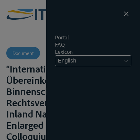
Portal
FAQ
Lexicon
Document
English
“Internationale
Übereinkommen in der
Binnenschiffahrt.
Rechtsvereinheitlichung ?” in
Inland Navigation in the
Enlarged Europe, 5de I.V.R.
Colloquium, Wenen, 2005,