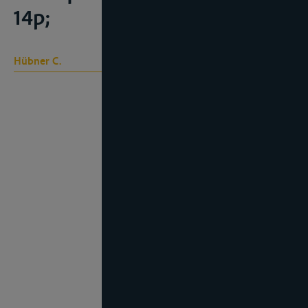
14p;
Hübner C.