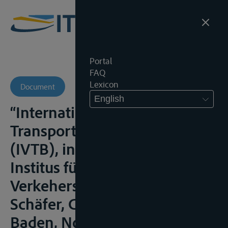
Portal
FAQ
Lexicon
Document
English
“Internationale Verlade- und
Transportbedingungen 2010
(IVTB), in Schriftenreihe des
Institus für Transport- und
Verkehersrecht, Band 11,
Schäfer, C. (ed.), Baden-
Baden, Nomos