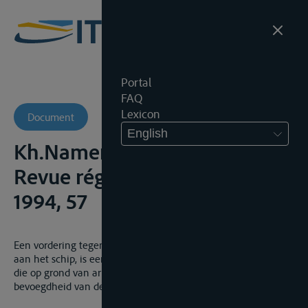
Portal
FAQ
Lexicon
Document
English
Kh.Namen, 3 januari 1994,
Revue régionale de droit,
1994, 57
Een vordering tegen de vaarwegbeheerder wegens schade
aan het schip, is een vordering in zake zee- en binnenvaart
die op grond van art. 574, 7° Ger.W. valt onder de materiële
bevoegdheid van de (Ondernemingsrechtbank).