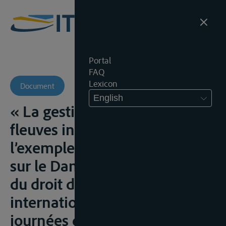
Portal
FAQ
Lexicon
Document
English
« La gestion commune des
fleuves interantionaux :
l’exemple de la Convention
sur le Danube », in Actualité
du droit des fleuves
internationaux : acte des
journées d’étude des 24 et 25