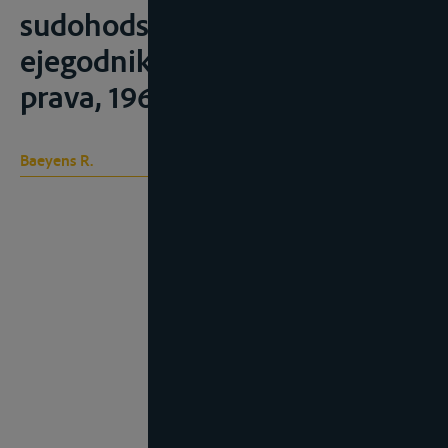
sudohodstva”, Sovetskij
ejegodnik mejdunarodnogo
prava, 1961, 206-217;
Baeyens R.