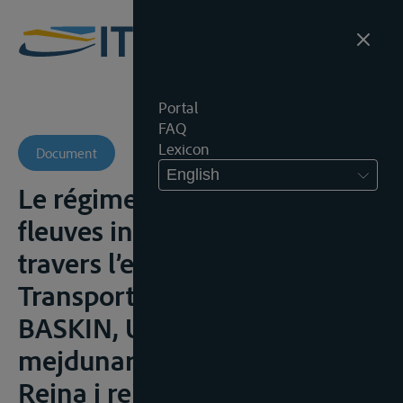
Portal
FAQ
Lexicon
Document
English
Le régime international des
fleuves internationaux à
travers l’exemple du Rhin »,
Transports, 1973, 103-108;
BASKIN, U.J., “Sovremennij
mejdunarodnopravovoi rejim
Reina i reinskogo