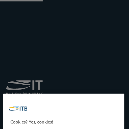
Royal Institute for
Transport by Inland
Waterways
Drukpersstraat 19
Cookies? Yes, cookies!
1000 Brussels, Belgium