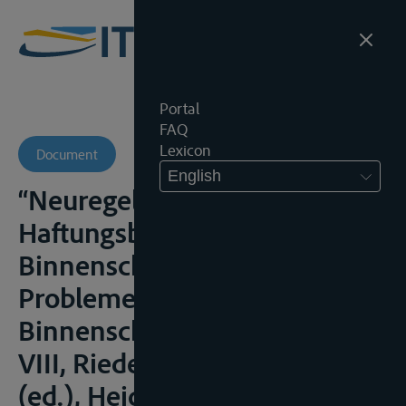
Portal
FAQ
Lexicon
Document
English
“Neuregelung der
Haftungsbeschränkung in der
Binnenschiffahrt”, in
Probleme des
Binnenschiffahrtsrechts, Bd.
VIII, Riedel, E. en Wiese, G.
(ed.), Heidelberg, 1997, 69 e.v.;